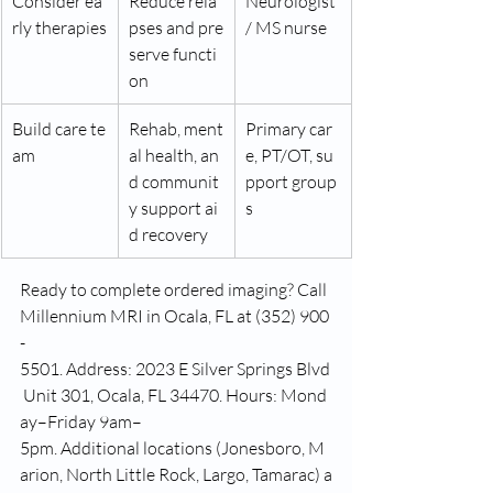
Consider ea
Reduce rela
Neurologist 
rly therapies
pses and pre
/ MS nurse
serve functi
on
Build care te
Rehab, ment
Primary car
am
al health, an
e, PT/OT, su
d communit
pport group
y support ai
s
d recovery
Ready to complete ordered imaging? Call 
Millennium MRI in Ocala, FL at (352) 900
-
5501. Address: 2023 E Silver Springs Blvd
 Unit 301, Ocala, FL 34470. Hours: Mond
ay–Friday 9am–
5pm. Additional locations (Jonesboro, M
arion, North Little Rock, Largo, Tamarac) a