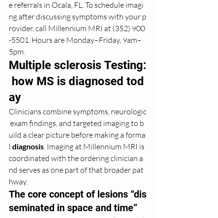
e referrals in Ocala, FL. To schedule imagi
ng after discussing symptoms with your p
rovider, call Millennium MRI at (352) 900
-5501. Hours are Monday–Friday, 9am–
5pm.
Multiple sclerosis Testing:
 how MS is diagnosed tod
ay
Clinicians combine symptoms, neurologic
 exam findings, and targeted imaging to b
uild a clear picture before making a forma
l 
diagnosis
. Imaging at Millennium MRI is 
coordinated with the ordering clinician a
nd serves as one part of that broader pat
hway.
The core concept of lesions “dis
seminated in space and time”