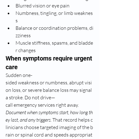
Blurred vision or eye pain
Numbness, tingling, or limb weaknes
s
Balance or coordination problems, di
zziness
Muscle stiffness, spasms, and bladde
r changes
When symptoms require urgent 
care
Sudden one-
sided weakness or numbness, abrupt visi
on loss, or severe balance loss may signal 
a stroke. Do not drive—
call emergency services right away.
Document when symptoms start, how long th
ey last, and any triggers.
 That record helps c
linicians choose targeted imaging of the b
rain or spinal cord and speeds appropriat