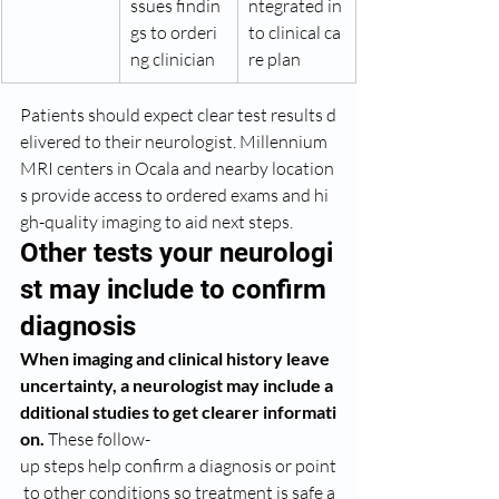
ssues findin
ntegrated in
gs to orderi
to clinical ca
ng clinician
re plan
Patients should expect clear test results d
elivered to their neurologist. Millennium 
MRI centers in Ocala and nearby location
s provide access to ordered exams and hi
gh-quality imaging to aid next steps.
Other tests your neurologi
st may include to confirm 
diagnosis
When imaging and clinical history leave 
uncertainty, a neurologist may include a
dditional studies to get clearer informati
on.
 These follow-
up steps help confirm a diagnosis or point
 to other conditions so treatment is safe a