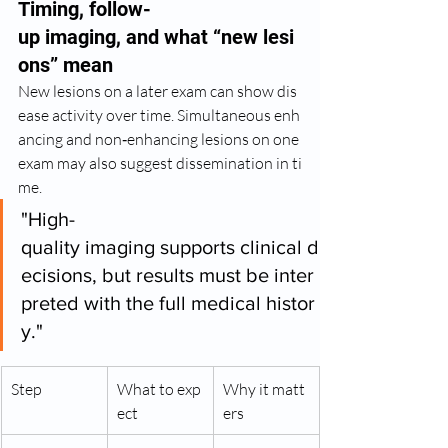
Timing, follow-
up imaging, and what “new lesi
ons” mean
New lesions on a later exam can show dis
ease activity over time. Simultaneous enh
ancing and non‑enhancing lesions on one 
exam may also suggest dissemination in ti
me.
"High-
quality imaging supports clinical d
ecisions, but results must be inter
preted with the full medical histor
y."
Step
What to exp
Why it matt
ect
ers