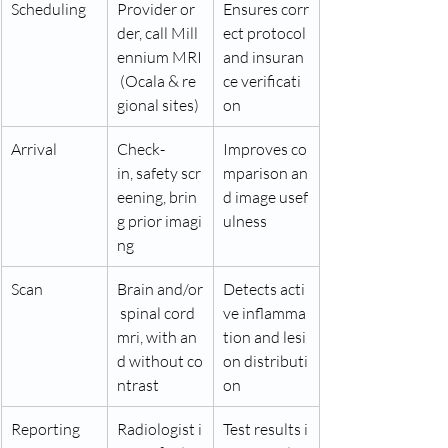
Scheduling
Provider or
Ensures corr
der, call Mill
ect protocol 
ennium MRI
and insuran
 (Ocala & re
ce verificati
gional sites)
on
Arrival
Check-
Improves co
in, safety scr
mparison an
eening, brin
d image usef
g prior imagi
ulness
ng
Scan
Brain and/or
Detects acti
 spinal cord 
ve inflamma
mri, with an
tion and lesi
d without co
on distributi
ntrast
on
Reporting
Radiologist i
Test results i