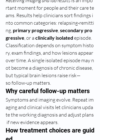
Receiving imaging and lab results
 is an impo
rtant moment for people and their care te
ams. Results help clinicians sort findings i
nto common categories: relapsing‑remitti
ng, 
primary progressive
, 
secondary pro
gressive
, or a 
clinically isolated
 episode.
Classification depends on symptom histo
ry, exam findings, and how lesions appear 
over time. A single isolated episode may n
ot become a diagnosis of chronic disease, 
but typical brain lesions raise risk—
so follow-up matters.
Why careful follow-up matters
Symptoms and imaging evolve. Repeat im
aging and clinical visits let clinicians upda
te the working diagnosis and adjust plans
 if new evidence appears.
How treatment choices are guid
ed