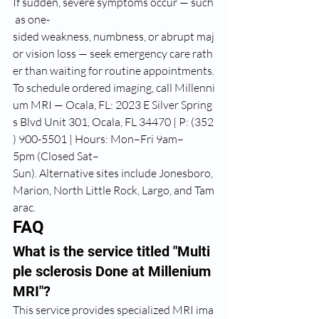
If sudden, severe symptoms occur — such
 as one-
sided weakness, numbness, or abrupt maj
or vision loss — seek emergency care rath
er than waiting for routine appointments.
To schedule ordered imaging, call Millenni
um MRI — Ocala, FL: 2023 E Silver Spring
s Blvd Unit 301, Ocala, FL 34470 | P: (352
) 900-5501 | Hours: Mon–Fri 9am–
5pm (Closed Sat–
Sun). Alternative sites include Jonesboro, 
Marion, North Little Rock, Largo, and Tam
arac.
FAQ
What is the service titled "Multi
ple sclerosis Done at Millenium 
MRI"?
This service provides specialized MRI ima