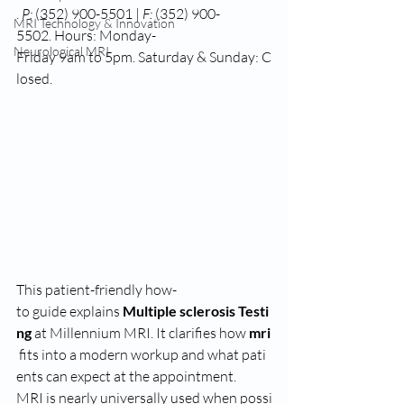
. 
P:
 (352) 900-5501 | 
F:
 (352) 900-
MRI Technology & Innovation
5502. Hours: Monday-
Neurological MRI
Friday 9am to 5pm. Saturday & Sunday: C
losed.
This patient-friendly how-
to guide explains 
Multiple sclerosis Testi
ng
 at Millennium MRI. It clarifies how 
mri
 fits into a modern workup and what pati
ents can expect at the appointment.
MRI is nearly universally used when possi