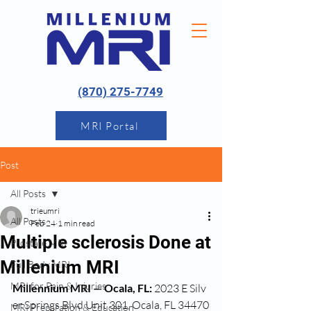
(870) 275-7749
MRI Portal
Post
All Posts
trieumri
All Posts
Feb 24
1 min read
Multiple sclerosis Done at
Prostate MRI
Millenium MRI
Full Body MRI
MRI for Pain & Injuries
Millennium MRI — Ocala, FL:
 2023 E Silv
er Springs Blvd Unit 301, Ocala, FL 34470
MRI Preparation & Education