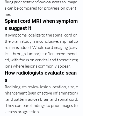
Bring prior scans and clinical notes
 so image
s can be compared for progression over ti
me.
Spinal cord MRI when symptom
s suggest it
If symptoms localize to the spinal cord or 
the brain study is inconclusive, a spinal co
rd mri is added. Whole cord imaging (cerv
ical through lumbar) is often recommend
ed, with focus on cervical and thoracic reg
ions where lesions commonly appear.
How radiologists evaluate scan
s
Radiologists review lesion location, size, e
nhancement (sign of active inflammation)
, and pattern across brain and spinal cord.
 They compare findings to prior images to
 assess progression.