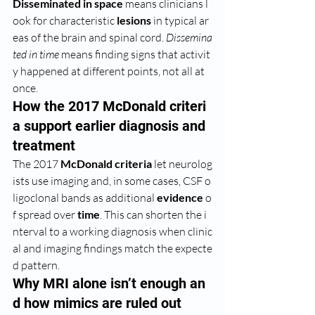
Disseminated in space
 means clinicians l
ook for characteristic 
lesions
 in typical ar
eas of the brain and spinal cord. 
Dissemina
ted in time
 means finding signs that activit
y happened at different points, not all at 
once.
How the 2017 McDonald criteri
a support earlier diagnosis and 
treatment
The 2017 
McDonald criteria
 let neurolog
ists use imaging and, in some cases, CSF o
ligoclonal bands as additional 
evidence
 o
f spread over 
time
. This can shorten the i
nterval to a working diagnosis when clinic
al and imaging findings match the expecte
d pattern.
Why MRI alone isn’t enough an
d how mimics are ruled out