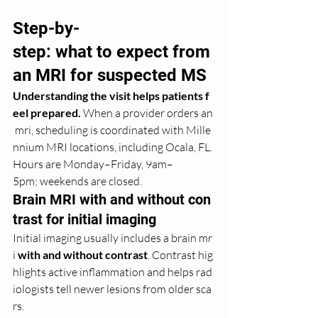
Step-by-
step: what to expect from 
an MRI for suspect﻿ed MS
Understanding the visit helps patients f
eel prepared.
 When a provider orders an
 mri, scheduling is coordinated with Mille
nnium MRI locations, including Ocala, FL. 
Hours are Monday–Friday, 9am–
5pm; weekends are closed.
Brain MRI with and without con
trast for initial imaging
Initial imaging usually includes a brain mr
i 
with and without contrast
. Contrast hig
hlights active inflammation and helps rad
iologists tell newer lesions from older sca
rs.