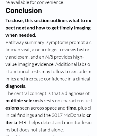
re available for convenience.
Conclusion
To close, this section outlines what to ex
pect next and how to get timely imaging 
when needed.
Pathway summary: symptoms prompt a c
linician visit, a neurologist reviews histor
y and exam, and an 
MRI
 provides high-
value imaging evidence. Additional labs o
r functional tests may follow to exclude m
imics and increase confidence in a clinical 
diagnosis
.
The central concept is that a diagnosis of 
multiple sclerosis
 rests on characteristic 
l
esions
 seen across space and 
time
, plus cl
inical findings and the 2017 McDonald 
cr
iteria
. MRI helps detect and monitor lesio
ns but does not stand alone.