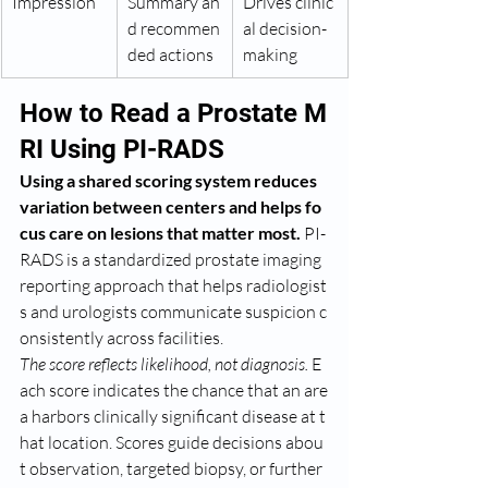
Impression
Summary an
Drives clinic
d recommen
al decision-
ded actions
making
How to Read a Prostate M
RI Using PI-RADS
Using a shared scoring system reduces 
variation between centers and helps fo
cus care on lesions that matter most.
 PI-
RADS is a standardized prostate imaging 
reporting approach that helps radiologist
s and urologists communicate suspicion c
onsistently across facilities.
The score reflects likelihood, not diagnosis.
 E
ach score indicates the chance that an are
a harbors clinically significant disease at t
hat location. Scores guide decisions abou
t observation, targeted biopsy, or further 