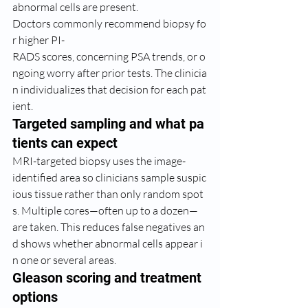
abnormal cells are present.
Doctors commonly recommend biopsy fo
r higher PI-
RADS scores, concerning PSA trends, or o
ngoing worry after prior tests. The clinicia
n individualizes that decision for each pat
ient.
Targeted sampling and what pa
tients can expect
MRI-targeted biopsy uses the image-
identified area so clinicians sample suspic
ious tissue rather than only random spot
s. Multiple cores—often up to a dozen—
are taken. This reduces false negatives an
d shows whether abnormal cells appear i
n one or several areas.
Gleason scoring and treatment 
options