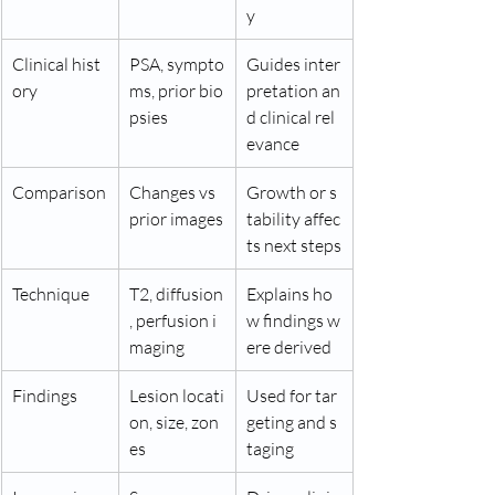
y
Clinical hist
PSA, sympto
Guides inter
ory
ms, prior bio
pretation an
psies
d clinical rel
evance
Comparison
Changes vs 
Growth or s
prior images
tability affec
ts next steps
Technique
T2, diffusion
Explains ho
, perfusion i
w findings w
maging
ere derived
Findings
Lesion locati
Used for tar
on, size, zon
geting and s
es
taging