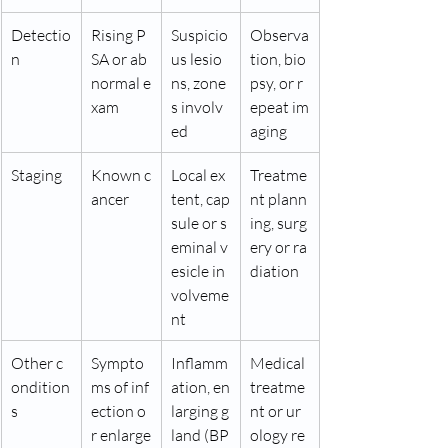
Detectio
Rising P
Suspicio
Observa
n
SA or ab
us lesio
tion, bio
normal e
ns, zone
psy, or r
xam
s involv
epeat im
ed
aging
Staging
Known c
Local ex
Treatme
ancer
tent, cap
nt plann
sule or s
ing, surg
eminal v
ery or ra
esicle in
diation
volveme
nt
Other c
Sympto
Inflamm
Medical 
ondition
ms of inf
ation, en
treatme
s
ection o
larging g
nt or ur
r enlarge
land (BP
ology re