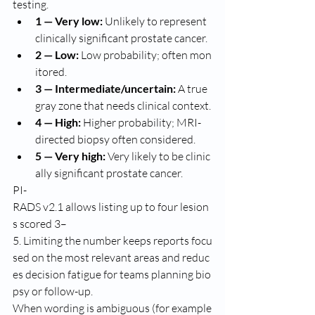
testing.
1 — Very low:
 Unlikely to represent 
clinically significant prostate cancer.
2 — Low:
 Low probability; often mon
itored.
3 — Intermediate/uncertain:
 A true 
gray zone that needs clinical context.
4 — High:
 Higher probability; MRI-
directed biopsy often considered.
5 — Very high:
 Very likely to be clinic
ally significant prostate cancer.
PI-
RADS v2.1 allows listing up to four lesion
s scored 3–
5. Limiting the number keeps reports focu
sed on the most relevant areas and reduc
es decision fatigue for teams planning bio
psy or follow-up.
When wording is ambiguous (for example