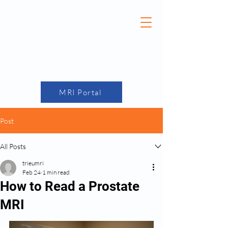
(870) 275-7749
MRI Portal
Post
All Posts
trieumri
Feb 24
1 min read
How to Read a Prostate
MRI