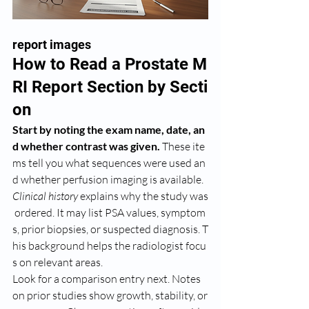
report images
How to Read a Prostate M
RI Report Section by Secti
on
Start by noting the exam name, date, an
d whether contrast was given.
 These ite
ms tell you what sequences were used an
d whether perfusion imaging is available.
Clinical history
 explains why the study was
 ordered. It may list PSA values, symptom
s, prior biopsies, or suspected diagnosis. T
his background helps the radiologist focu
s on relevant areas.
Look for a comparison entry next. Notes 
on prior studies show growth, stability, or