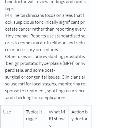
heir doctor will review findings and next s
teps.
MRI helps clinicians focus on areas that l
ook suspicious for clinically significant pr
ostate cancer rather than reporting every
 tiny change. Reports use standardized sc
ores to communicate likelihood and redu
ce unnecessary procedures.
Other uses include evaluating prostatitis,
 benign prostatic hyperplasia (BPH) or hy
perplasia, and some post-
surgical or congenital issues. Clinicians al
so use mri for local staging, monitoring re
sponse to treatment, spotting recurrence,
 and checking for complications.
Use
Typical t
What M
Action b
rigger
RI show
y doctor
s