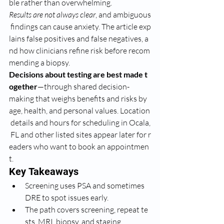
ble rather than overwhelming.
Results are not always clear
, and ambiguous
 findings can cause anxiety. The article exp
lains false positives and false negatives, a
nd how clinicians refine risk before recom
mending a biopsy.
Decisions about testing are best made t
ogether
—through shared decision-
making that weighs benefits and risks by 
age, health, and personal values. Location
 details and hours for scheduling in Ocala,
 FL and other listed sites appear later for r
eaders who want to book an appointmen
t.
Key Takeaways
Screening uses PSA and sometimes 
DRE to spot issues early.
The path covers screening, repeat te
sts, MRI, biopsy, and staging.