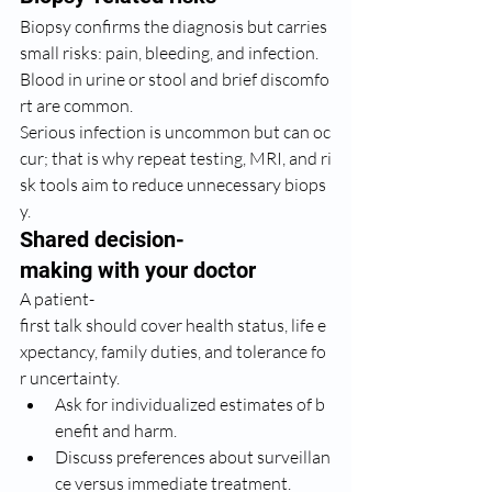
Biopsy confirms the diagnosis but carries 
small risks: pain, bleeding, and infection. 
Blood in urine or stool and brief discomfo
rt are common.
Serious infection is uncommon but can oc
cur; that is why repeat testing, MRI, and ri
sk tools aim to reduce unnecessary biops
y.
Shared decision-
making with your doctor
A patient-
first talk should cover health status, life e
xpectancy, family duties, and tolerance fo
r uncertainty.
Ask for individualized estimates of b
enefit and harm.
Discuss preferences about surveillan
ce versus immediate treatment.