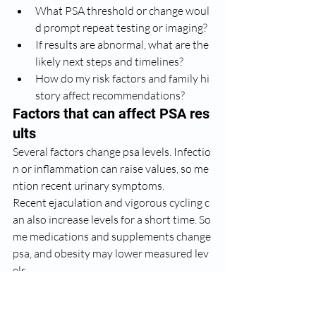
What PSA threshold or change woul
d prompt repeat testing or imaging?
If results are abnormal, what are the 
likely next steps and timelines?
How do my risk factors and family hi
story affect recommendations?
Factors that can affect PSA res
ults
Several factors change psa levels. Infectio
n or inflammation can raise values, so me
ntion recent urinary symptoms.
Recent ejaculation and vigorous cycling c
an also increase levels for a short time. So
me medications and supplements change 
psa, and obesity may lower measured lev
els.
Guidelines
 often recommend repeating a n
ewly elevated psa before imaging or biop