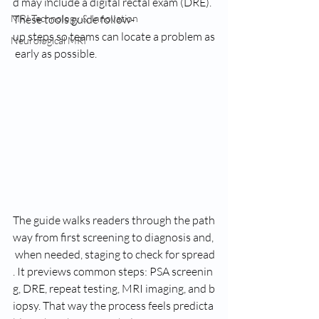
d may include a digital rectal exam (DRE). 
MRI Technology & Innovation
These tools guide follow-
up steps so teams can locate a problem as
Neurological MRI
 early as possible.
The guide walks readers through the path
way from first screening to diagnosis and,
 when needed, staging to check for spread
. It previews common steps: PSA screenin
g, DRE, repeat testing, MRI imaging, and b
iopsy. That way the process feels predicta