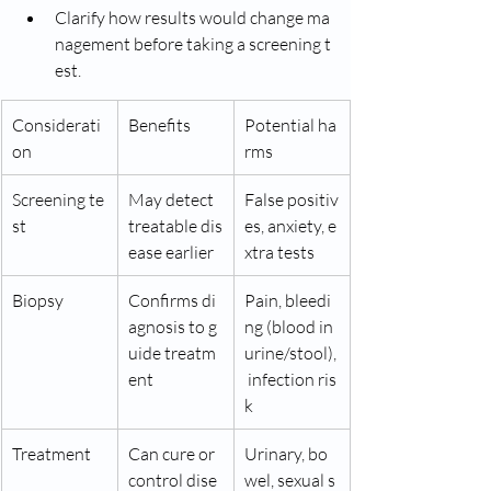
Clarify how results would change ma
nagement before taking a screening t
est.
Considerati
Benefits
Potential ha
on
rms
Screening te
May detect 
False positiv
st
treatable dis
es, anxiety, e
ease earlier
xtra tests
Biopsy
Confirms di
Pain, bleedi
agnosis to g
ng (blood in 
uide treatm
urine/stool),
ent
 infection ris
k
Treatment
Can cure or 
Urinary, bo
control dise
wel, sexual s