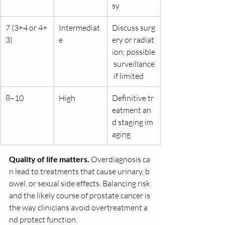
sy
7 (3+4 or 4+
Intermediat
Discuss surg
3)
e
ery or radiat
ion; possible
 surveillance
 if limited
8–10
High
Definitive tr
eatment an
d staging im
aging
Quality of life matters.
 Overdiagnosis ca
n lead to treatments that cause urinary, b
owel, or sexual side effects. Balancing risk 
and the likely course of prostate cancer is 
the way clinicians avoid overtreatment a
nd protect function.