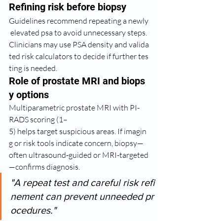
Refining risk before biopsy
Guidelines recommend repeating a newly
 elevated psa to avoid unnecessary steps. 
Clinicians may use PSA density and valida
ted risk calculators to decide if further tes
ting is needed.
Role of prostate MRI and biops
y options
Multiparametric prostate MRI with PI-
RADS scoring (1–
5) helps target suspicious areas. If imagin
g or risk tools indicate concern, biopsy—
often ultrasound-guided or MRI-targeted
—confirms diagnosis.
"A repeat test and careful risk refi
nement can prevent unneeded pr
ocedures."