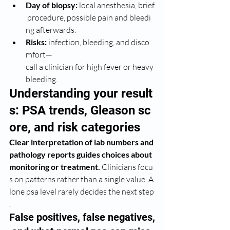
Day of biopsy:
 local anesthesia, brief
 procedure, possible pain and bleedi
ng afterwards.
Risks:
 infection, bleeding, and disco
mfort—
call a clinician for high fever or heavy 
bleeding.
Understanding your result
s: PSA trends, Gleason sc
ore, and risk categories
Clear interpretation of lab numbers and 
pathology reports guides choices about 
monitoring or treatment.
 Clinicians focu
s on patterns rather than a single value. A 
lone psa level rarely decides the next step
.
False positives, false negatives,