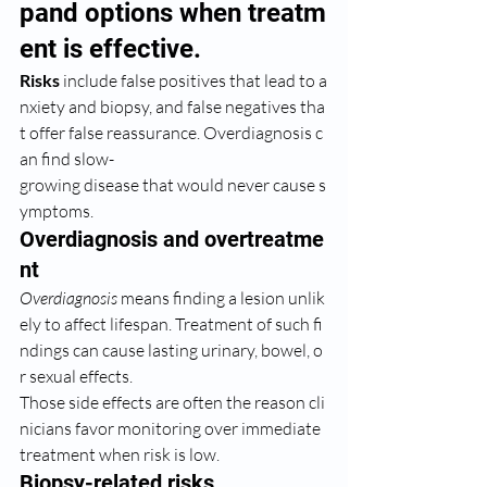
pand options when treatm
ent is effective.
Risks
 include false positives that lead to a
nxiety and biopsy, and false negatives tha
t offer false reassurance. Overdiagnosis c
an find slow-
growing disease that would never cause s
ymptoms.
Overdiagnosis and overtreatme
nt
Overdiagnosis
 means finding a lesion unlik
ely to affect lifespan. Treatment of such fi
ndings can cause lasting urinary, bowel, o
r sexual effects.
Those side effects are often the reason cli
nicians favor monitoring over immediate 
treatment when risk is low.
Biopsy-related risks