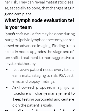
her risk. They can reveal metastatic disea
se, especially to bone, that changes stagin
g and care plans.
What lymph node evaluation tel
ls your team
Lymph node evaluation
 may be done during
 surgery (pelvic lymphadenectomy) or ass
essed on advanced imaging. Finding tumo
r cells in nodes upgrades the stage and of
ten shifts treatment to more aggressive o
r systemic therapy.
Not every patient needs every test; t
eams match staging to risk, PSA patt
erns, and biopsy findings.
Ask how each proposed imaging or p
rocedure will change management to
 keep testing purposeful and centere
d on the patient's goals.