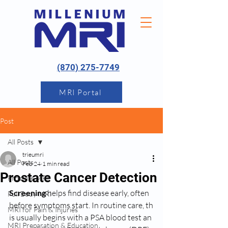
(870) 275-7749
MRI Portal
Post
All Posts
trieumri
All Posts
Feb 24
1 min read
Prostate Cancer Detection
Prostate MRI
Screening
 helps find disease early, often 
Full Body MRI
before symptoms start. In rou﻿tine care, th
MRI for Pain & Injuries
is usually begins with a PSA blood test an
MRI Preparation & Education