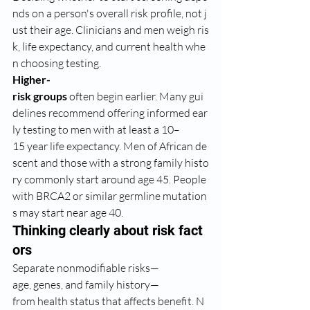
nds on a person's overall risk profile, not j
ust their age. Clinicians and men weigh ris
k, life expectancy, and current health whe
n choosing testing.
Higher-
risk groups
 often begin earlier. Many gui
delines recommend offering informed ear
ly testing to men with at least a 10–
15 year life expectancy. Men of African de
scent and those with a strong family histo
ry commonly start around age 45. People 
with BRCA2 or similar germline mutation
s may start near age 40.
Thinking clearly about risk fact
ors
Separate nonmodifiable risks—
age, genes, and family history—
from health status that affects benefit. N