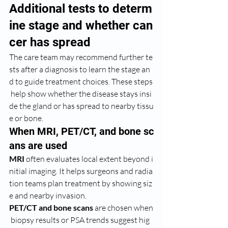
Additional tests to determ
ine stage and whether can
cer has spread
The care team may recommend further te
sts after a diagnosis to learn the stage an
d to guide treatment choices. These steps
 help show whether the disease stays insi
de the gland or has spread to nearby tissu
e or bone.
When MRI, PET/CT, and bone sc
ans are used
MRI
 often evaluates local extent beyond i
nitial imaging. It helps surgeons and radia
tion teams plan treatment by showing siz
e and nearby invasion.
PET/CT and bone scans
 are chosen when
 biopsy results or PSA trends suggest hig