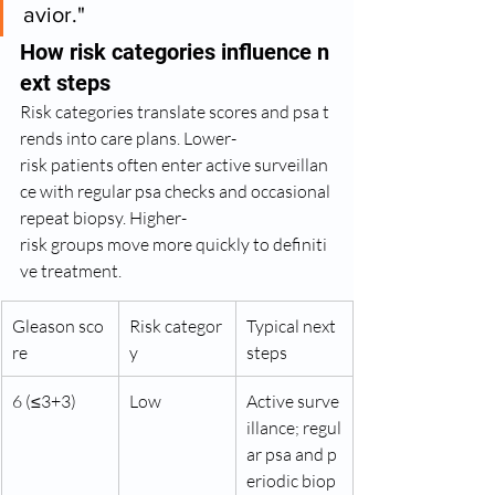
avior."
How risk categories influence n
ext steps
Risk categories translate scores and psa t
rends into care plans. Lower-
risk patients often enter active surveillan
ce with regular psa checks and occasional 
repeat biopsy. Higher-
risk groups move more quickly to definiti
ve treatment.
Gleason sco
Risk categor
Typical next 
re
y
steps
6 (≤3+3)
Low
Active surve
illance; regul
ar psa and p
eriodic biop