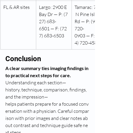
FL & AR sites
Largo: 2900 E 
Tamarac: 7201
Bay Dr — P: (7
 N Pine Island 
27) 683-
Rd — P: (954) 
6501 — F: (72
720-
7) 683-6503
0903 — F: (95
4) 720-4583
Conclusion
A clear summary ties imaging findings in
to practical next steps for care.
Understanding each section—
history, technique, comparison, findings, 
and the impression—
helps patients prepare for a focused conv
ersation with a physician. Careful compar
ison with prior images and clear notes ab
out contrast and technique guide safe ne
xt steps.