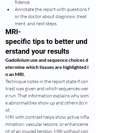
fidence.
Annotate the report with questions f
or the doctor about diagnosis, treat
ment, and next steps.
MRI-
specific tips to better und
erstand your results
Gadolinium use and sequence choices d
etermine which tissues are highlighted i
n an MRI.
Technique notes in the report state if con
trast was given and which sequences wer
e run. That information explains why som
e abnormalities show up and others do n
ot.
MRI with contrast helps show active infla
mmation, vascular lesions, or enhanceme
nt of an injured tendon. MRI without con