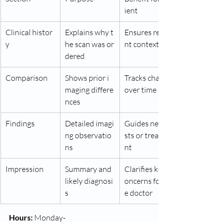
ient
Clinical histor
Explains why t
Ensures releva
y
he scan was or
nt context
dered
Comparison
Shows prior i
Tracks change 
maging differe
over time
nces
Findings
Detailed imagi
Guides next te
ng observatio
sts or treatme
ns
nt
Impression
Summary and 
Clarifies key c
likely diagnosi
oncerns for th
s
e doctor
Hours:
 Monday-