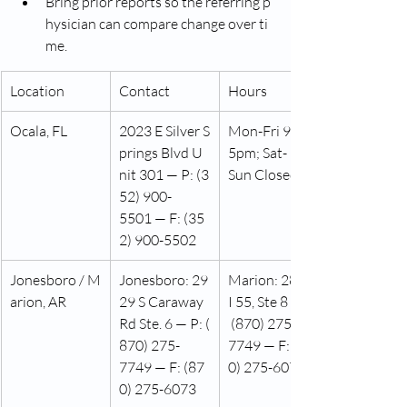
Bring prior reports so the referring p
hysician can compare change over ti
me.
Location
Contact
Hours
Ocala, FL
2023 E Silver S
Mon-Fri 9am-
prings Blvd U
5pm; Sat-
nit 301 — P: (3
Sun Closed
52) 900-
5501 — F: (35
2) 900-5502
Jonesboro / M
Jonesboro: 29
Marion: 2860 
arion, AR
29 S Caraway 
I 55, Ste 8 — P:
Rd Ste. 6 — P: (
 (870) 275-
870) 275-
7749 — F: (87
7749 — F: (87
0) 275-6073
0) 275-6073