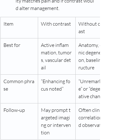
ity matches pain and if contrast woul
d alter management.
Item
With contrast
Without contr
ast
Best for
Active inflam
Anatomy, chro
mation, tumor
nic degenerati
s, vascular det
on, baseline st
ail
ructure
Common phra
“Enhancing fo
“Unremarkabl
se
cus noted”
e” or “degener
ative change”
Follow-up
May prompt t
Often clinical 
argeted imagi
correlation an
ng or interven
d observation
tion